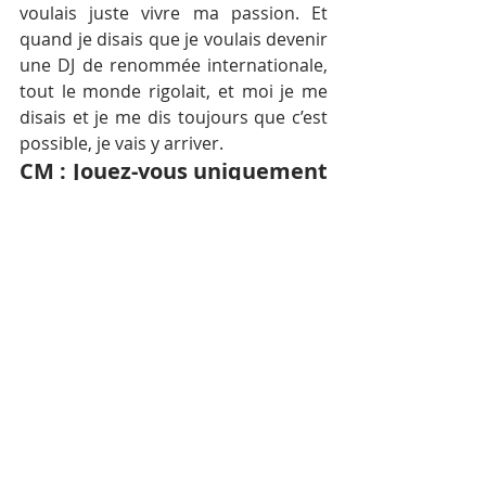
voulais juste vivre ma passion. Et 
quand je disais que je voulais devenir 
une DJ de renommée internationale, 
tout le monde rigolait, et moi je me 
disais et je me dis toujours que c’est 
possible, je vais y arriver.
CM : Jouez-vous uniquement 
au Cambodge ?
J’ai joué presque partout en Asie, je 
pense avoir fait dix pays en tout 
comme la Thaïlande, la Chine, la 
Malaisie ou encore les Philippines…
CM : Y-a-t-il d’autres femmes 
DJ au Cambodge ?
Quand j’ai commencé il n’y avait pas 
du tout de femmes DJ et maintenant 
il y en a de plus en plus.
Sans prétention, je pense que j’ai pu 