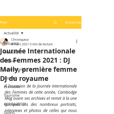
Post
S'inscrire
Actualité
Chroniqueur
Actualité
6 mars 2021
3 min de lecture
Journée Internationale
Actualité
des Femmes 2021 : DJ
Culture
Maily, première femme
Gastronomie
DJ du royaume
Société
À l'occasion de la Journée Internationale 
Economie
des Femmes de cette année, Cambodge 
Tourisme
Mag ouvre ses archives et remet à la une 
KEP GAZETTE
quelques-uns des nombreux portraits, 
interviews et photos de celles qui nous 
Sports