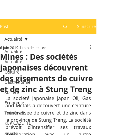
Post
S'inscrire
Actualité
6 juin 2019
1 min de lecture
Actualité
Mines : Des sociétés
Actualité
japonaises découvrent
Culture
des gisements de cuivre
Gastronomie
et de zinc à Stung Treng
Société
La société japonaise Japan Oil, Gas 
Economie
and Metals a découvert une ceinture 
minéralisée de cuivre et de zinc dans 
Tourisme
la province de Stung Treng. La société 
KEP GAZETTE
prévoit d’intensifier ses travaux 
Sports
d’exploration avec un autre 