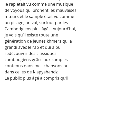
le rap était vu comme une musique 
de voyous qui prônent les mauvaises 
mœurs et le sample était vu comme 
un pillage, un vol, surtout par les 
Cambodgiens plus âgés. Aujourd’hui, 
je vois qu’il existe toute une 
génération de jeunes khmers qui a 
grandi avec le rap et qui a pu 
redécouvrir des classiques 
cambodgiens grâce aux samples 
contenus dans mes chansons ou 
dans celles de Klapyahandz . 
Le public plus âgé a compris qu’il 
s’agissait d’hommages et non d’un 
vol. Quant au côté « voyou » et « 
mauvaises mœurs », les 
Cambodgiens ont fait quelque chose 
que les détracteurs du rap français 
omettent très souvent de faire par 