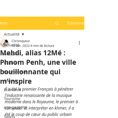
Post
S'inscrire
Actualité
Chroniqueur
Actualité
12 avr. 2022
4 min de lecture
Mehdi, alias 12Mé :
Actualité
Phnom Penh, une ville
Culture
bouillonnante qui
Gastronomie
m’inspire
Société
Il a été le premier Français à pénétrer 
Economie
l’industrie renaissante de la musique 
Tourisme
moderne dans le Royaume, le premier à 
KEP GAZETTE
composer et interpréter en khmer, il a 
été le coup de cœur du public urbain 
Sports