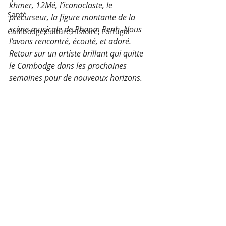
khmer, 12Mé, l’iconoclaste, le 
Santé
précurseur, la figure montante de la 
scène musicale de Phnom Penh. Nous 
Cambodge,Culture,Histoire, Portugal
l’avons rencontré, écouté, et adoré. 
Retour sur un artiste brillant qui quitte 
le Cambodge dans les prochaines 
semaines pour de nouveaux horizons.