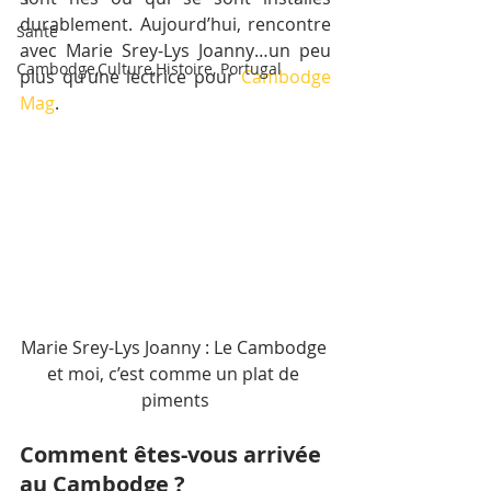
durablement. Aujourd’hui, rencontre 
Santé
avec Marie Srey-Lys Joanny…un peu 
Cambodge,Culture,Histoire, Portugal
plus qu’une lectrice pour 
Cambodge 
Mag
.
Marie Srey-Lys Joanny : Le Cambodge 
et moi, c’est comme un plat de 
piments
Comment êtes-vous arrivée 
au Cambodge ?