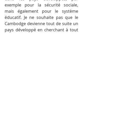
exemple pour la sécurité sociale, 
mais également pour le système 
éducatif. Je ne souhaite pas que le 
Cambodge devienne tout de suite un 
pays développé en cherchant à tout 
prix à devenir un pays en 
compétition avec les autres gros 
pays d’Asie au détriment de la 
tradition et de la culture khmère. 
J’aimerais que le Cambodge puisse, 
sur le long terme se passer de l’aide 
Internationale.
Une anecdote à raconter ?
Un jour alors que j’étais en train de 
me dépêcher pour rencontrer une 
amie qui m’attendait à l’autre bout de 
la ville, j’ai perdu mon ticket de moto. 
Un papier que l’on garde pour 