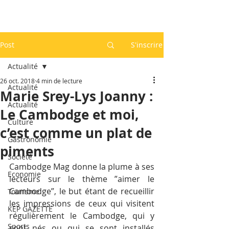
Post
S'inscrire
Actualité
26 oct. 2018
4 min de lecture
Actualité
Marie Srey-Lys Joanny :
Actualité
Le Cambodge et moi,
Culture
c’est comme un plat de
Gastronomie
piments
Société
Cambodge Mag donne la plume à ses 
Economie
lecteurs sur le thème ”aimer le 
Cambodge”, le but étant de recueillir 
Tourisme
les impressions de ceux qui visitent 
KEP GAZETTE
régulièrement le Cambodge, qui y 
Sports
sont nés ou qui se sont installés 