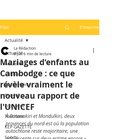
Post
S'inscrire
Actualité
La Rédaction
Actualité
6 juil.
6 min de lecture
Mariages d'enfants au
Actualité
Cambodge : ce que
Culture
révèle vraiment le
Gastronomie
nouveau rapport de
Société
l'UNICEF
Economie
À Ratanakiri et Mondulkiri, deux 
Tourisme
provinces du nord-est où la population 
KEP GAZETTE
autochtone reste majoritaire, une 
Sports
adolescente sur deux estime encore « 