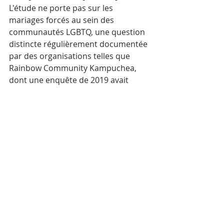
L'étude ne porte pas sur les 
mariages forcés au sein des 
communautés LGBTQ, une question 
distincte régulièrement documentée 
par des organisations telles que 
Rainbow Community Kampuchea, 
dont une enquête de 2019 avait 
révélé qu'une majorité de personnes 
lesbiennes, bisexuelles et 
transgenres interrogées avaient subi 
des violences familiales liées au rejet 
de leur orientation, une frange 
d'entre elles ayant été poussées vers 
un mariage hétérosexuel forcé. 
Le rapport UNICEF-BIT, lui, se 
concentre exclusivement sur le 
mariage précoce hétérosexuel en 
contexte autochtone et rural — un 