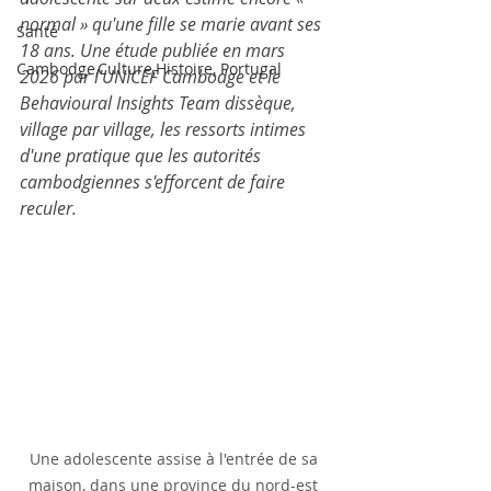
normal » qu'une fille se marie avant ses 
Santé
18 ans. Une étude publiée en mars 
Cambodge,Culture,Histoire, Portugal
2026 par l'UNICEF Cambodge et le 
Behavioural Insights Team dissèque, 
village par village, les ressorts intimes 
d'une pratique que les autorités 
cambodgiennes s'efforcent de faire 
reculer.
Une adolescente assise à l'entrée de sa 
maison, dans une province du nord-est 