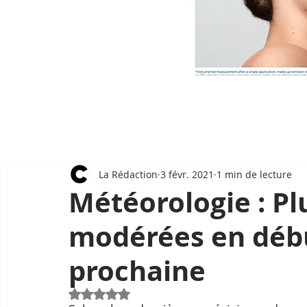
La Rédaction
3 févr. 2021
1 min de lecture
Météorologie : Plu
modérées en déb
prochaine
Noté NaN étoiles sur 5.