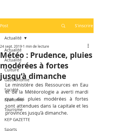
Post
S'inscrire
Actualité
24 sept. 2019
1 min de lecture
Actualité
Météo : Prudence, pluies
Actualité
modérées à fortes
Culture
jusqu’à dimanche
Gastronomie
Le ministère des Ressources en Eau 
Société
et de la Météorologie a averti mardi 
que des pluies modérées à fortes 
Economie
sont attendues dans la capitale et les 
Tourisme
provinces jusqu’à dimanche.
KEP GAZETTE
Sports