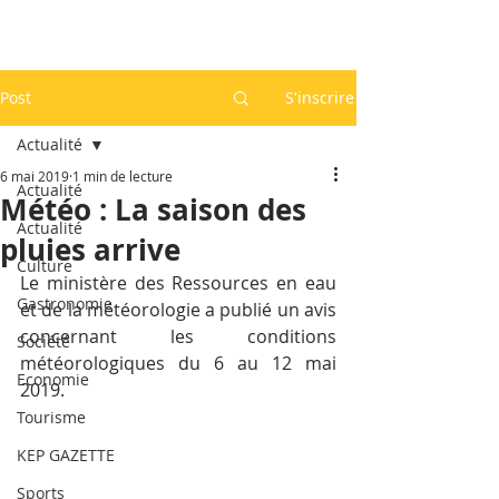
Post
S'inscrire
Actualité
6 mai 2019
1 min de lecture
Actualité
Météo : La saison des
Actualité
pluies arrive
Culture
Le ministère des Ressources en eau 
Gastronomie
et de la météorologie a publié un avis 
concernant les conditions 
Société
météorologiques du 6 au 12 mai 
Economie
2019.
Tourisme
KEP GAZETTE
Sports