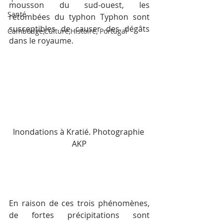
mousson du sud-ouest, les 
Santé
retombées du typhon Typhon sont 
susceptibles de causer des dégâts 
Cambodge,Culture,Histoire, Portugal
dans le royaume.
Inondations à Kratié. Photographie 
AKP
En raison de ces trois phénomènes, 
de fortes précipitations sont 