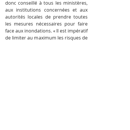
donc conseillé à tous les ministères, 
aux institutions concernées et aux 
autorités locales de prendre toutes 
les mesures nécessaires pour faire 
face aux inondations. « Il est impératif 
de limiter au maximum les risques de 
destruction des biens et de pertes en 
vies humaines », a-t-il déclaré.
Posts récents
Voir tout