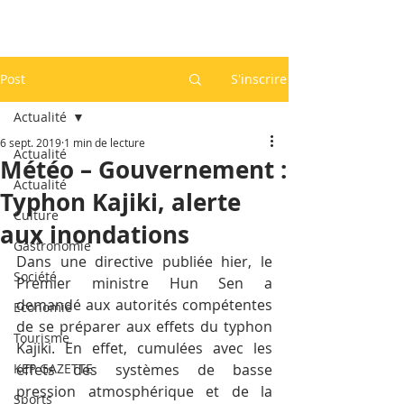
Post
S'inscrire
Actualité
6 sept. 2019
1 min de lecture
Actualité
Météo – Gouvernement :
Actualité
Typhon Kajiki, alerte
Culture
aux inondations
Gastronomie
Dans une directive publiée hier, le 
Société
Premier ministre Hun Sen a 
demandé aux autorités compétentes 
Economie
de se préparer aux effets du typhon 
Tourisme
Kajiki. En effet, cumulées avec les 
KEP GAZETTE
effets des systèmes de basse 
pression atmosphérique et de la 
Sports