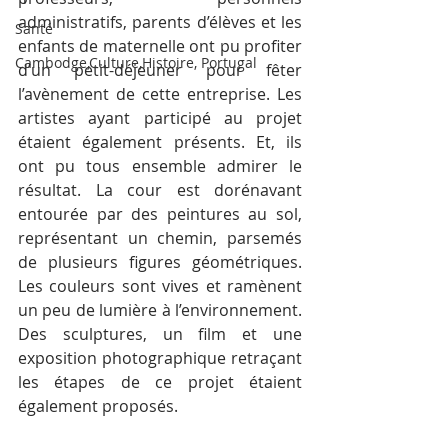
administratifs, parents d’élèves et les 
Santé
enfants de maternelle ont pu profiter 
Cambodge,Culture,Histoire, Portugal
d’un petit-déjeuner pour fêter 
l’avènement de cette entreprise. Les 
artistes ayant participé au projet 
étaient également présents. Et, ils 
ont pu tous ensemble admirer le 
résultat. La cour est dorénavant 
entourée par des peintures au sol, 
représentant un chemin, parsemés 
de plusieurs figures géométriques. 
Les couleurs sont vives et ramènent 
un peu de lumière à l’environnement. 
Des sculptures, un film et une 
exposition photographique retraçant 
les étapes de ce projet étaient 
également proposés.