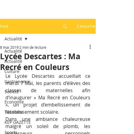
Post
S'inscrire
Actualité
8 mai 2019
2 min de lecture
Actualité
Lycée Descartes : Ma
Actualité
Recré en Couleurs
Culture
Le Lycée Descartes accueillait ce 
Gastronomie
mardi 7 Mai, les parents d’élèves des 
classes de maternelles afin 
Société
d’inaugurer « Ma Recré en Couleurs 
Economie
», un projet d’embellissement de 
l’établissement scolaire.
Tourisme
Dans une ambiance chaleureuse 
KEP GAZETTE
malgré un soleil de plomb, les 
Sports
professeurs, personnels 