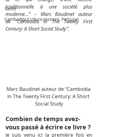
traditionnelle à une société plus 
Santé
moderne…” – Marc Baudinet auteur 
Cambodge,Culture,Histoire, Portugal
de “Cambodia In The Twenty First 
Century: A Short Social Study”.
Marc Baudinet auteur de “Cambodia 
In The Twenty First Century: A Short 
Social Study
Combien de temps avez-
vous passé à écrire ce livre ?
Je suis venu ici la première fois en 