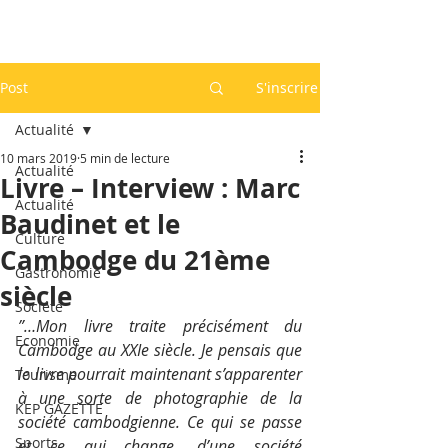
Post
S'inscrire
Actualité
10 mars 2019
5 min de lecture
Actualité
Livre – Interview : Marc
Actualité
Baudinet et le
Culture
Cambodge du 21ème
Gastronomie
siècle
Société
”…Mon livre traite précisément du 
Economie
Cambodge au XXIe siècle. Je pensais que 
le livre pourrait maintenant s’apparenter 
Tourisme
à une sorte de photographie de la 
KEP GAZETTE
société cambodgienne. Ce qui se passe 
Sports
et ce qui change, d’une société 