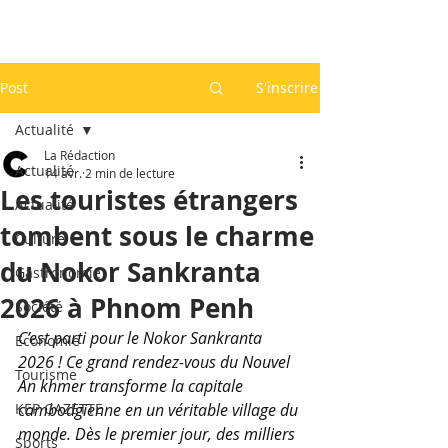
Post
S'inscrire
Actualité
La Rédaction
Actualité
14 avr.
2 min de lecture
Les touristes étrangers
Actualité
tombent sous le charme
Culture
du Nokor Sankranta
Gastronomie
2026 à Phnom Penh
Société
C’est parti pour le Nokor Sankranta 
Economie
2026 ! Ce grand rendez-vous du Nouvel 
Tourisme
An khmer transforme la capitale 
KEP GAZETTE
cambodgienne en un véritable village du 
monde. Dès le premier jour, des milliers 
Sports