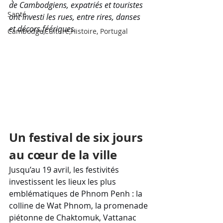
de Cambodgiens, expatriés et touristes 
Santé
ont investi les rues, entre rires, danses 
et décors féériques.
Cambodge,Culture,Histoire, Portugal
Un festival de six jours 
au cœur de la ville
Jusqu’au 19 avril, les festivités 
investissent les lieux les plus 
emblématiques de Phnom Penh : la 
colline de Wat Phnom, la promenade 
piétonne de Chaktomuk, Vattanac 