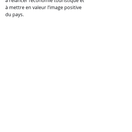
à relancer l’économie touristique et 
à mettre en valeur l’image positive 
du pays.
Un Nouvel An solidaire 
et sans eau
Cette année, pour la première fois, 
les célébrations se passent ( en 
théorie...) de lancers d’eau et de 
poudre – une mesure destinée à 
recentrer la fête sur les valeurs 