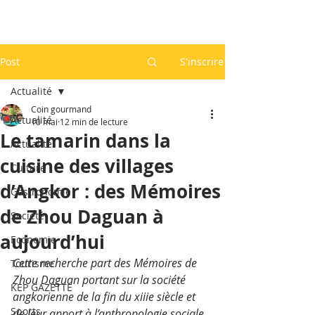
Post
S'inscrire
Actualité
Coin gourmand
Actualité
10 mai
12 min de lecture
Le tamarin dans la
Actualité
cuisine des villages
Culture
d’Angkor : des Mémoires
Gastronomie
de Zhou Daguan à
Société
aujourd’hui
Economie
Cette recherche part des Mémoires de 
Tourisme
Zhou Daguan portant sur la société 
KEP GAZETTE
angkorienne de la fin du xiiie siècle et 
Sports
de leur apport à l’anthropologie sociale 