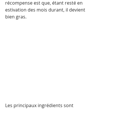
récompense est que, étant resté en 
estivation des mois durant, il devient 
bien gras. 
Les principaux ingrédients sont 
(photo ci-dessus) les feuilles de 
tamarinier, de la citronnelle 
arrangée en botte, qu’on laisse 