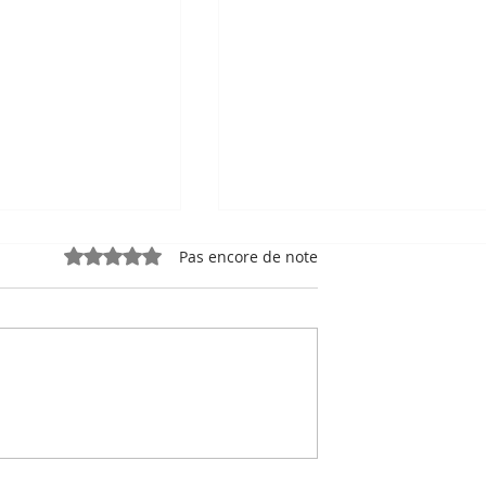
Noté 0 étoile sur 5.
Pas encore de note
e et l'OIF
Le Cambodia Tourism
 plan d'action
Board s'associe à Art for
al pour
Kep pour promouvoir Ke