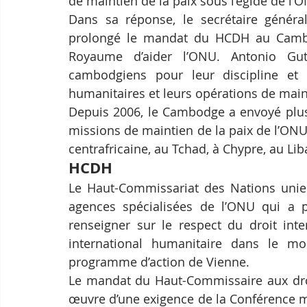
de maintien de la paix sous l’égide de l’
Dans sa réponse, le secrétaire généra
prolongé le mandat du HCDH au Cambodg
Royaume d’aider l’ONU. Antonio Gute
cambodgiens pour leur discipline et 
humanitaires et leurs opérations de maint
Depuis 2006, le Cambodge a envoyé plus 
missions de maintien de la paix de l’ON
centrafricaine, au Tchad, à Chypre, au Liba
HCDH
Le Haut-Commissariat des Nations unie
agences spécialisées de l’ONU qui a p
renseigner sur le respect du droit inte
international humanitaire dans le mon
programme d’action de Vienne.
Le mandat du Haut-Commissaire aux droi
œuvre d’une exigence de la Conférence m