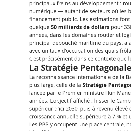
principaux freins au développement : rout
numérique — autant de secteurs où les b
financement public. Les estimations fon
quelque 
50 milliards de dollars
 pour 330
années, dans les domaines routier et log
principal débouché maritime du pays, a at
avec un taux d'occupation des quais frôla
C'est précisément dans ce contexte que l
La Stratégie Pentagonal
La reconnaissance internationale de la Ba
plus large, celle de la 
Stratégie Pentago
lancée par le Premier ministre Hun Manet
années. L'objectif affiché : hisser le Ca
supérieur d'ici 2030, puis à revenu élevé 
croissance annuelle supérieure à 7 % et u
Les PPP y occupent une place centrale, no