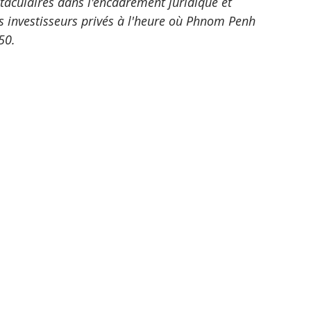
aculaires dans l'encadrement juridique et 
les investisseurs privés à l'heure où Phnom Penh 
50.