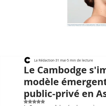
La Rédaction
31 mai
5 min de lecture
Le Cambodge s'
modèle émergent 
public-privé en A
Noté NaN étoiles sur 5.