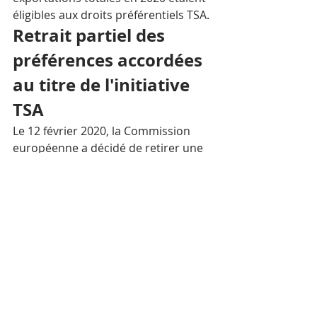
éligibles aux droits préférentiels TSA.
Retrait partiel des 
préférences accordées 
au titre de l'initiative 
TSA
Le 12 février 2020, la Commission 
européenne a décidé de retirer une 
partie des préférences tarifaires 
accordées au Cambodge dans le 
cadre de l'accord commercial TSA en 
raison de « violations graves et 
systématiques des principes des 
droits de l'homme ».
À compter du 12 août 2020, certains 
des produits d'exportation typiques 
du Cambodge, tels que les 