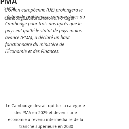
PMA
Santé
L'Union européenne (UE) prolongera le 
régime de préférences commerciales du 
Cambodge,Culture,Histoire, Portugal
Cambodge pour trois ans après que le 
pays eut quitté le statut de pays moins 
avancé (PMA), a déclaré un haut 
fonctionnaire du ministère de 
l'Économie et des Finances.
Le Cambodge devrait quitter la catégorie 
des PMA en 2029 et devenir une 
économie à revenu intermédiaire de la 
tranche supérieure en 2030