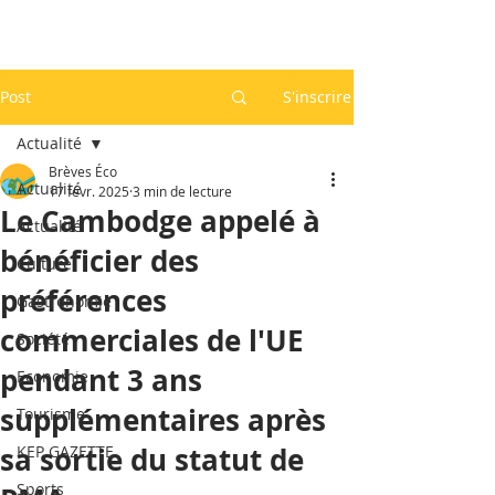
Post
S'inscrire
Actualité
Brèves Éco
Actualité
17 févr. 2025
3 min de lecture
Le Cambodge appelé à
Actualité
bénéficier des
Culture
préférences
Gastronomie
commerciales de l'UE
Société
pendant 3 ans
Economie
supplémentaires après
Tourisme
sa sortie du statut de
KEP GAZETTE
Sports