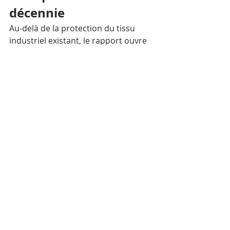
décennie
Au-delà de la protection du tissu 
industriel existant, le rapport ouvre 
une autre perspective : celle du 
développement des usines de niveau 
Tier 2, qui produisent les matières 
premières — tissus tissés, tricotés, 
étoffes teintes — utilisées par les 
usines de confection Tier 1. Le 
Cambodge n'en compte aujourd'hui 
qu'une vingtaine, contre des 
centaines au Vietnam ou en Chine. 
Or, 90 % des tissus utilisés par le 
secteur sont encore importés.
Développer ces capacités de 
production en amont permettrait de 
réduire les délais de livraison, de 
rééquilibrer la balance commerciale 