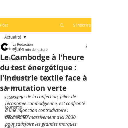
Post
S'inscrire
Actualité
La Rédaction
Actualité
5 juin
5 min de lecture
Le Cambodge à l'heure
Actualité
du test énergétique :
Culture
l'industrie textile face à
Gastronomie
sa mutation verte
Société
Le secteur de la confection, pilier de 
Economie
l'économie cambodgienne, est confronté 
Tourisme
à une injonction contradictoire : 
KEP GAZETTE
décarboner massivement d'ici 2030 
pour satisfaire les grandes marques 
Sports