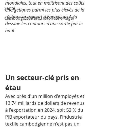
mondiales, tout en maîtrisant des coûts 
Santé
énergétiques parmi les plus élevés de la 
région. Un rapport d'EnergyLab Asia 
Cambodge,Culture,Histoire, Portugal
dessine les contours d'une sortie par le 
haut.
Un secteur-clé pris en 
étau
Avec près d'un million d'employés et 
13,74 milliards de dollars de revenus 
à l'exportation en 2024, soit 52 % du 
PIB exportateur du pays, l'industrie 
textile cambodgienne n'est pas un 