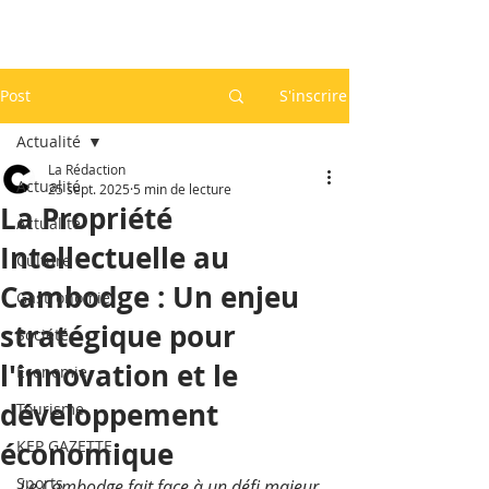
Post
S'inscrire
Actualité
La Rédaction
Actualité
25 sept. 2025
5 min de lecture
La Propriété
Actualité
Intellectuelle au
Culture
Cambodge : Un enjeu
Gastronomie
stratégique pour
Société
l'innovation et le
Economie
développement
Tourisme
économique
KEP GAZETTE
Sports
Le Cambodge fait face à un défi majeur 