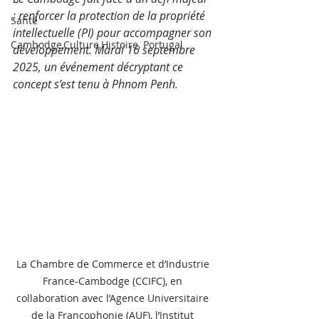
: renforcer la protection de la propriété 
Santé
intellectuelle (PI) pour accompagner son 
Cambodge,Culture,Histoire, Portugal
développement. Mardi 16 septembre 
2025, un événement décryptant ce 
concept s’est tenu à Phnom Penh. 
La Chambre de Commerce et d’Industrie 
France-Cambodge (CCIFC), en 
collaboration avec l’Agence Universitaire 
de la Francophonie (AUF), l’Institut 