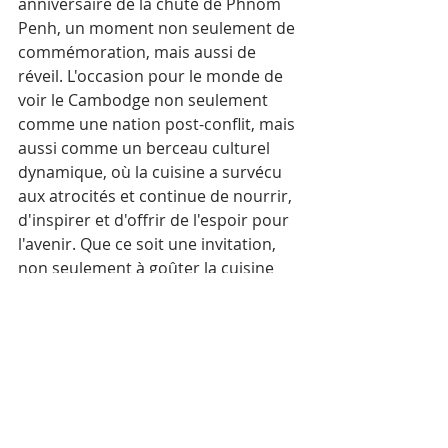
anniversaire de la chute de Phnom 
Penh, un moment non seulement de 
commémoration, mais aussi de 
réveil. L'occasion pour le monde de 
voir le Cambodge non seulement 
comme une nation post-conflit, mais 
aussi comme un berceau culturel 
dynamique, où la cuisine a survécu 
aux atrocités et continue de nourrir, 
d'inspirer et d'offrir de l'espoir pour 
l'avenir. Que ce soit une invitation, 
non seulement à goûter la cuisine 
cambodgienne, mais aussi à 
comprendre notre âme.
À propos de cheffe Nak
Cheffe Nak est une chef 
cambodgienne primée, auteure, 
entrepreneuse et défenseure de la 