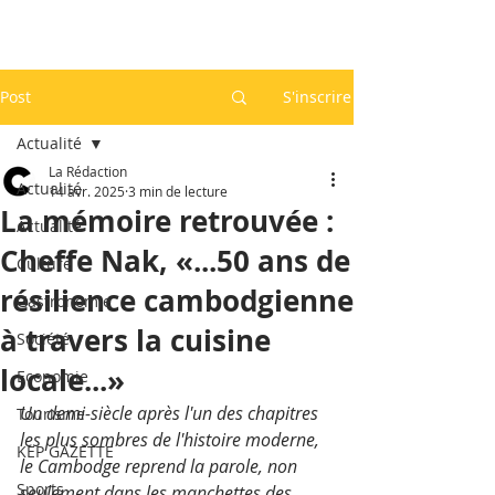
Post
S'inscrire
Actualité
La Rédaction
Actualité
14 avr. 2025
3 min de lecture
La mémoire retrouvée :
Actualité
Cheffe Nak, «...50 ans de
Culture
résilience cambodgienne
Gastronomie
à travers la cuisine
Société
locale...»
Economie
Un demi-siècle après l'un des chapitres 
Tourisme
les plus sombres de l'histoire moderne, 
KEP GAZETTE
le Cambodge reprend la parole, non 
Sports
seulement dans les manchettes des 