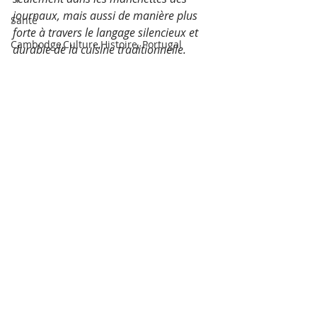
journaux, mais aussi de manière plus 
Santé
forte à travers le langage silencieux et 
Cambodge,Culture,Histoire, Portugal
durable de la cuisine traditionnelle.