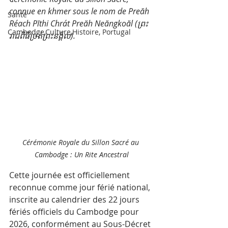
connue en khmer sous le nom de Preăh 
Santé
Réach Pĭthi Chrát Preăh Neăngkoăl (ព្រះ
Cambodge,Culture,Histoire, Portugal
រាជពិធីច្រត់ព្រះនង្គ័ល). 
Cérémonie Royale du Sillon Sacré au 
Cambodge : Un Rite Ancestral
Cette journée est officiellement 
reconnue comme jour férié national, 
inscrite au calendrier des 22 jours 
fériés officiels du Cambodge pour 
2026, conformément au Sous-Décret 