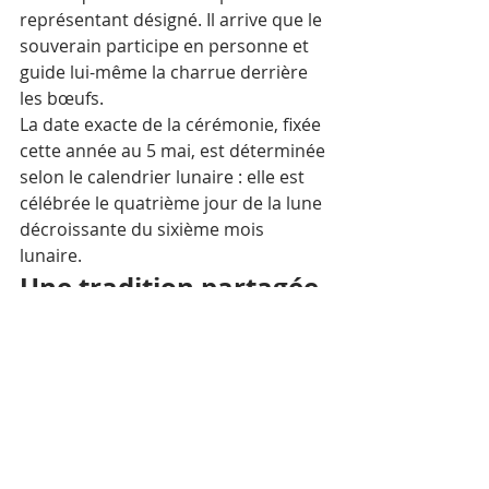
représentant désigné. Il arrive que le 
souverain participe en personne et 
guide lui-même la charrue derrière 
les bœufs.
La date exacte de la cérémonie, fixée 
cette année au 5 mai, est déterminée 
selon le calendrier lunaire : elle est 
célébrée le quatrième jour de la lune 
décroissante du sixième mois 
lunaire.
Une tradition partagée 
à travers l'Asie
Le Cambodge n'est pas seul à 
perpétuer ce rite. Cette cérémonie 
est pratiquée dans plusieurs pays 
d'Asie comme moyen de marquer le 
début traditionnel de la saison de 
culture du riz. En Birmanie , elle était 