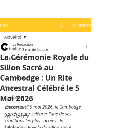
Post
S'inscrire
Actualité
La Rédaction
Actualité
5 mai
3 min de lecture
La Cérémonie Royale du
Actualité
Sillon Sacré au
Culture
Cambodge : Un Rite
Gastronomie
Ancestral Célébré le 5
Société
Mai 2026
Economie
En ce mardi 5 mai 2026, le Cambodge 
Tourisme
s'arrête pour célébrer l'une de ses 
KEP GAZETTE
traditions les plus sacrées : la 
Sports
Cérémonie Royale du Sillon Sacré, 