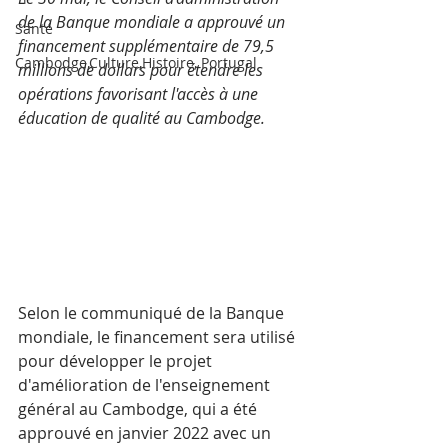
de la Banque mondiale a approuvé un 
Santé
financement supplémentaire de 79,5 
Cambodge,Culture,Histoire, Portugal
millions de dollars pour étendre les 
opérations favorisant l'accès à une 
éducation de qualité au Cambodge.
Selon le communiqué de la Banque 
mondiale, le financement sera utilisé 
pour développer le projet 
d'amélioration de l'enseignement 
général au Cambodge, qui a été 
approuvé en janvier 2022 avec un 