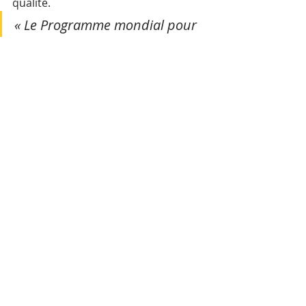
qualité.
« Le Programme mondial pour 
l'éducation reste fidèle à son 
engagement envers le 
Cambodge, s'efforçant d'élargir 
l'accès à une éducation de 
qualité pour un plus grand 
nombre d'enfants, en 
particulier ceux qui sont 
confrontés aux plus grandes 
difficultés », a déclaré Mme 
Laura Frigenti, directrice 
générale du Programme 
mondial pour l'éducation. 
Ce financement supplémentaire 