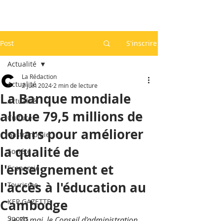
Post
S'inscrire
Actualité
La Rédaction
Actualité
2 juin 2024
2 min de lecture
La Banque mondiale
Actualité
alloue 79,5 millions de
Culture
dollars pour améliorer
Gastronomie
la qualité de
Société
l'enseignement et
Economie
l'accès à l'éducation au
Tourisme
Cambodge
KEP GAZETTE
Sports
Le 30 mai, le Conseil d'administration 