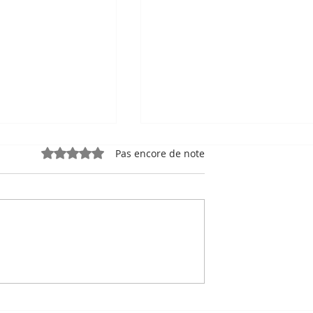
Noté 0 étoile sur 5.
Pas encore de note
e, sport-roi à
Bou Meng : le peintre qu
 Stade
a survécu en dessinant 
 de Phnom
visage de ses bourreaux