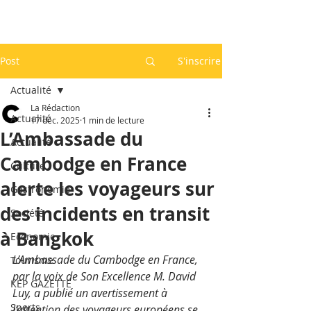
Post
S'inscrire
Actualité
La Rédaction
Actualité
17 déc. 2025
1 min de lecture
L’Ambassade du
Actualité
Cambodge en France
Culture
alerte les voyageurs sur
Gastronomie
des incidents en transit
Société
à Bangkok
Economie
L’Ambassade du Cambodge en France, 
Tourisme
par la voix de Son Excellence M. David 
KEP GAZETTE
Luy, a publié un avertissement à 
Sports
l’attention des voyageurs européens se 