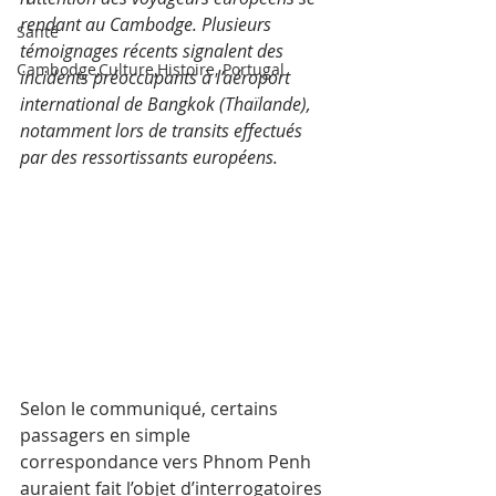
rendant au Cambodge. Plusieurs 
Santé
témoignages récents signalent des 
Cambodge,Culture,Histoire, Portugal
incidents préoccupants à l’aéroport 
international de Bangkok (Thaïlande), 
notamment lors de transits effectués 
par des ressortissants européens.
Selon le communiqué, certains 
passagers en simple 
correspondance vers Phnom Penh 
auraient fait l’objet d’interrogatoires 