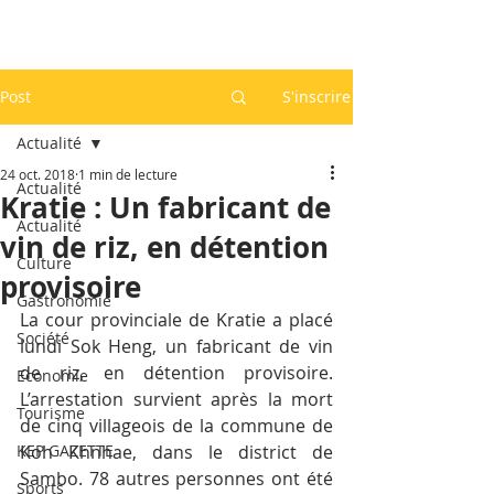
Post
S'inscrire
Actualité
24 oct. 2018
1 min de lecture
Actualité
Kratie : Un fabricant de
Actualité
vin de riz, en détention
Culture
provisoire
Gastronomie
La cour provinciale de Kratie a placé 
Société
lundi Sok Heng, un fabricant de vin 
de riz, en détention provisoire. 
Economie
L’arrestation survient après la mort 
Tourisme
de cinq villageois de la commune de 
KEP GAZETTE
Koh Khnhae, dans le district de 
Sambo. 78 autres personnes ont été 
Sports