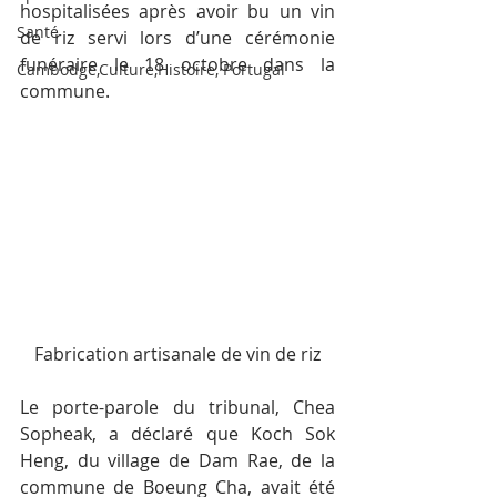
hospitalisées après avoir bu un vin 
Santé
de riz servi lors d’une cérémonie 
funéraire le 18 octobre dans la 
Cambodge,Culture,Histoire, Portugal
commune.
Fabrication artisanale de vin de riz
Le porte-parole du tribunal, Chea 
Sopheak, a déclaré que Koch Sok 
Heng, du village de Dam Rae, de la 
commune de Boeung Cha, avait été 