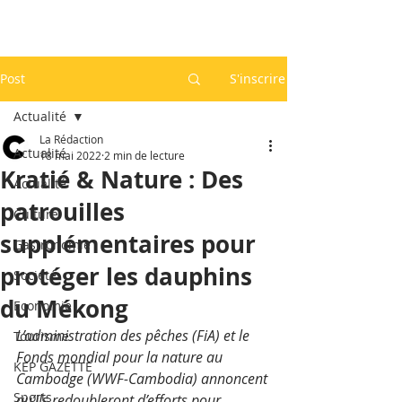
Post
S'inscrire
Actualité
La Rédaction
Actualité
18 mai 2022
2 min de lecture
Kratié & Nature : Des
Actualité
patrouilles
Culture
supplémentaires pour
Gastronomie
protéger les dauphins
Société
du Mékong
Economie
L’administration des pêches (FiA) et le 
Tourisme
Fonds mondial pour la nature au 
KEP GAZETTE
Cambodge (WWF-Cambodia) annoncent 
Sports
qu’ils redoubleront d’efforts pour 