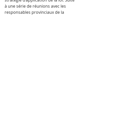
stratégie d’application de la loi. Suite 
à une série de réunions avec les 
responsables provinciaux de la 
pêche et les gardes fluviaux des 
provinces de Kratié et de Stung 
Treng, certaines mesures 
immédiates ont été adoptées », 
indique le communiqué.
La gestion des pêches sera 
renforcée et les patrouilles seront 
plus nombreuses — de jour comme 
de nuit — afin de conserver les 
dauphins restants et de protéger les 
grandes espèces de poissons du 
fleuve.
Mots-clés :
Cambodge
Actualité
Nature
dauphin de l’Irrawaddy