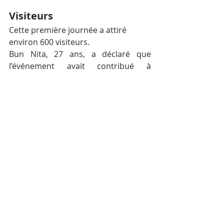
Visiteurs
Cette première journée a attiré 
environ 600 visiteurs.
Bun Nita, 27 ans, a déclaré que 
l’événement avait contribué à 
renforcer les liens culturels et les 
relations entre les deux pays. : “…Un 
tel événement au Cambodge nous 
permet de mieux comprendre la 
culture et la civilisation chinoises, en 
particulier celles de la province du 
Jiangsu…”, a-t-il déclaré après le 
spectacle.
Un autre spectateur, Im Sreymom, 30 
ans, a ajouté : “…Cela nous permet de 
connaître leur culture. Je ne l’ai 
jamais vue auparavant, c’est la 
première fois et c’est très 