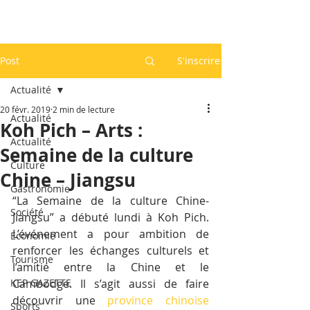
Post
S'inscrire
Actualité
20 févr. 2019
2 min de lecture
Actualité
Koh Pich – Arts :
Actualité
Semaine de la culture
Culture
Chine – Jiangsu
Gastronomie
“La Semaine de la culture Chine-
Société
Jiangsu” a débuté lundi à Koh Pich. 
L’événement a pour ambition de 
Economie
renforcer les échanges culturels et 
Tourisme
l’amitié entre la Chine et le 
KEP GAZETTE
Cambodge. Il s’agit aussi de faire 
découvrir une 
province chinoise
Sports