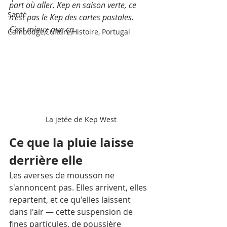
part où aller. Kep en saison verte, ce 
Santé
n'est pas le Kep des cartes postales. 
C'est mieux que ça.
Cambodge,Culture,Histoire, Portugal
La jetée de Kep West
Ce que la pluie laisse 
derrière elle
Les averses de mousson ne 
s'annoncent pas. Elles arrivent, elles 
repartent, et ce qu'elles laissent 
dans l'air — cette suspension de 
fines particules, de poussière 