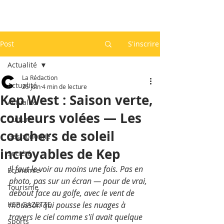
Post
S'inscrire
Actualité
La Rédaction
Actualité
25 juin
4 min de lecture
Kep West : Saison verte,
Actualité
couleurs volées — Les
Culture
couchers de soleil
Gastronomie
incroyables de Kep
Société
Il faut le voir au moins une fois. Pas en 
Economie
photo, pas sur un écran — pour de vrai, 
Tourisme
debout face au golfe, avec le vent de 
KEP GAZETTE
mousson qui pousse les nuages à 
travers le ciel comme s'il avait quelque 
Sports