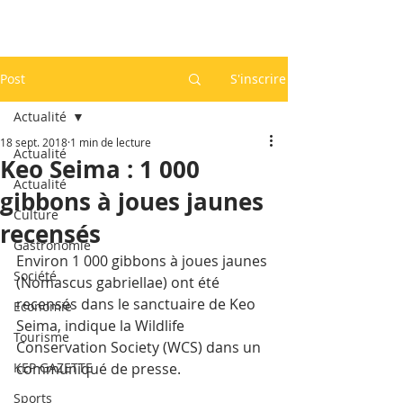
Post
S'inscrire
Actualité
18 sept. 2018
1 min de lecture
Actualité
Keo Seima : 1 000
Actualité
gibbons à joues jaunes
Culture
recensés
Gastronomie
Environ 1 000 gibbons à joues jaunes 
Société
(Nomascus gabriellae) ont été 
recensés dans le sanctuaire de Keo 
Economie
Seima, indique la Wildlife 
Tourisme
Conservation Society (WCS) dans un 
KEP GAZETTE
communiqué de presse.
Sports