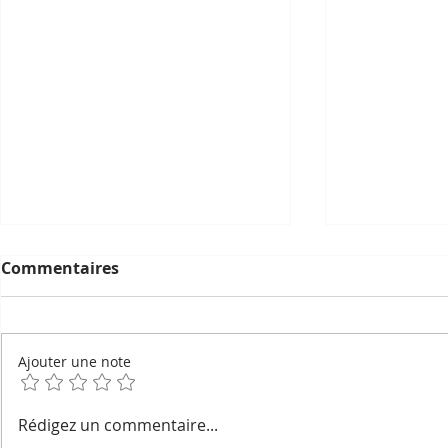
Commentaires
Ajouter une note
Geckos devins, esprits du
La pétanqu
Rédigez un commentaire...
foyer et noms secrets :
l'ombre du