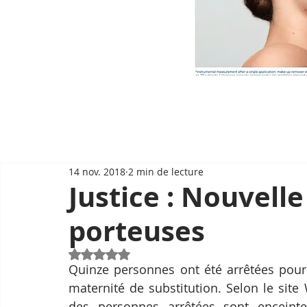
14 nov. 2018
2 min de lecture
Justice : Nouvell
porteuses
Noté NaN étoiles sur 5.
Quinze personnes ont été arrêtées pour 
maternité de substitution. Selon le sit
des personnes arrêtées sont encein