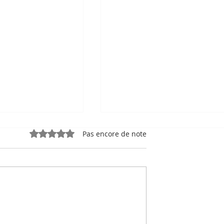
Noté 0 étoile sur 5.
Pas encore de note
e, sport-roi à
Bou Meng : le peintre qu
 Stade
a survécu en dessinant 