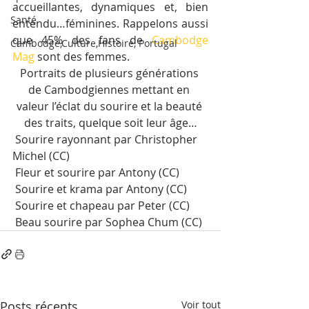
accueillantes, dynamiques et, bien 
Santé
entendu…féminines. Rappelons aussi 
que 45% des fans de 
Cambodge 
Cambodge,Culture,Histoire, Portugal
Mag
 sont des femmes.
Portraits de plusieurs générations 
de Cambodgiennes mettant en 
valeur l’éclat du sourire et la beauté 
des traits, quelque soit leur âge…
 Sourire rayonnant par Christopher 
Michel (CC)
 Fleur et sourire par Antony (CC)
 Sourire et krama par Antony (CC)
 Sourire et chapeau par Peter (CC)
 Beau sourire par Sophea Chum (CC)
Posts récents
Voir tout