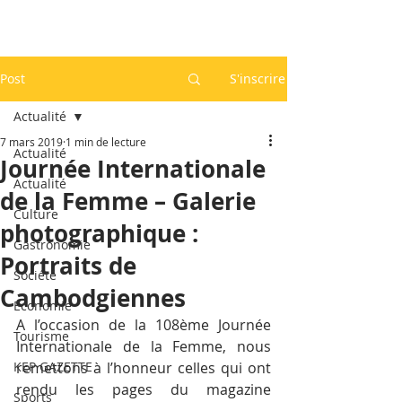
Post
S'inscrire
Actualité
7 mars 2019
1 min de lecture
Actualité
Journée Internationale
Actualité
de la Femme – Galerie
Culture
photographique :
Gastronomie
Portraits de
Société
Cambodgiennes
Economie
A l’occasion de la 108ème Journée 
Tourisme
Internationale de la Femme, nous 
KEP GAZETTE
remettons à l’honneur celles qui ont 
rendu les pages du magazine 
Sports