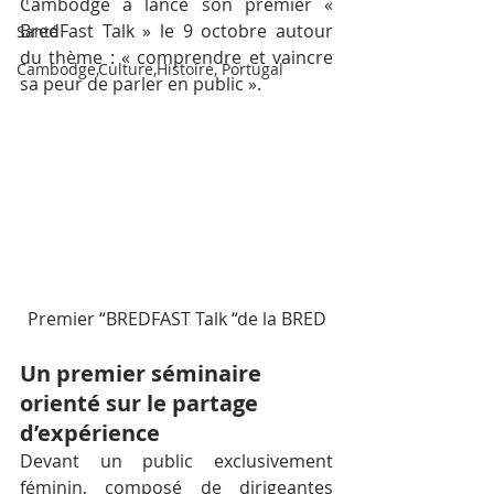
Cambodge a lancé son premier « 
BredFast Talk » le 9 octobre autour 
Santé
du thème : « comprendre et vaincre 
Cambodge,Culture,Histoire, Portugal
sa peur de parler en public ».
Premier “BREDFAST Talk “de la BRED
Un premier séminaire 
orienté sur le partage 
d’expérience
Devant un public exclusivement 
féminin, composé de dirigeantes 