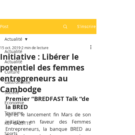
Post
S'inscrire
Actualité
15 oct. 2019
2 min de lecture
Actualité
Initiative : Libérer le
Actualité
potentiel des femmes
Culture
entrepreneurs au
Gastronomie
Cambodge
Société
Premier “BREDFAST Talk “de 
Economie
la BRED
Tourisme
Après le lancement fin Mars de son 
initiative en faveur des Femmes 
KEP GAZETTE
Entrepreneurs, la banque BRED au 
Sports