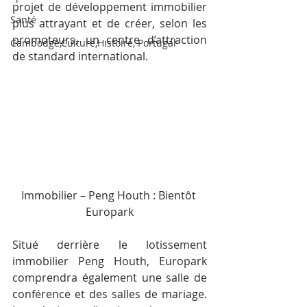
projet de développement immobilier 
Santé
plus attrayant et de créer, selon les 
promoteurs, un centre d’attraction 
Cambodge,Culture,Histoire, Portugal
de standard international.
Immobilier – Peng Houth : Bientôt 
Europark
Situé derrière le lotissement 
immobilier Peng Houth, Europark 
comprendra également une salle de 
conférence et des salles de mariage. 