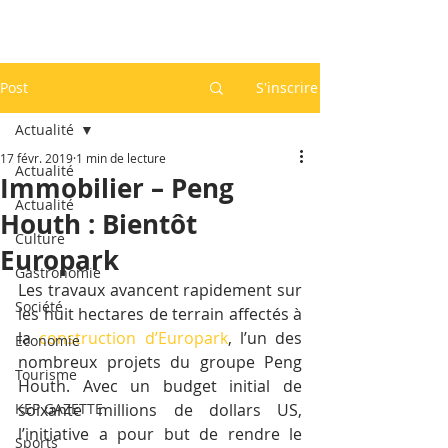
Post
S'inscrire
Actualité
17 févr. 2019
1 min de lecture
Actualité
Immobilier – Peng
Actualité
Houth : Bientôt
Culture
Europark
Gastronomie
Les travaux avancent rapidement sur 
Société
les huit hectares de terrain affectés à 
la 
construction d’Europark
, l’un des 
Economie
nombreux projets du groupe Peng 
Tourisme
Houth. Avec un budget initial de 
KEP GAZETTE
soixante millions de dollars US, 
l’initiative a pour but de rendre le 
Sports