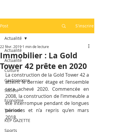
Post
S'inscrire
Actualité
22 févr. 2019
1 min de lecture
Actualité
Immobilier : La Gold
Actualité
Tower 42 prête en 2020
Culture
La construction de la Gold Tower 42 a 
Gastronomie
atteint le dernier étage et l’ensemble 
sera achevé 2020. Commencée en 
Société
2008, la construction de l’immeuble a 
Economie
été interrompue pendant de longues 
périodes et n’a repris qu’en mars 
Tourisme
2018.
KEP GAZETTE
Sports