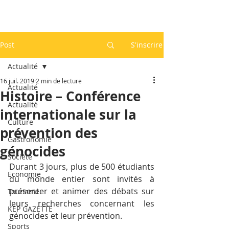
Post
S'inscrire
Actualité
16 juil. 2019
2 min de lecture
Actualité
Histoire – Conférence
Actualité
internationale sur la
Culture
prévention des
Gastronomie
génocides
Société
Durant 3 jours, plus de 500 étudiants 
Economie
du monde entier sont invités à 
présenter et animer des débats sur 
Tourisme
leurs recherches concernant les 
KEP GAZETTE
génocides et leur prévention.
Sports