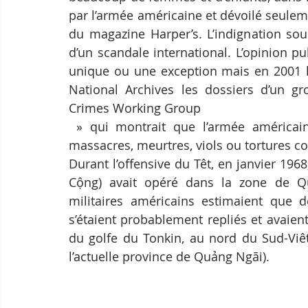
par l’armée américaine et dévoilé seulem
du magazine Harper’s. L’indignation sou
d’un scandale international. L’opinion 
unique ou une exception mais en 2001 le
National Archives les dossiers d’un g
Crimes Working Group 
 » qui montrait que l’armée américaine avait trouvé les preuves de plus de 300 
massacres, meurtres, viols ou tortures c
Durant l’offensive du Têt, en janvier 1968
Cộng) avait opéré dans la zone de Qu
militaires américains estimaient que de
s’étaient probablement repliés et avaient 
du golfe du Tonkin, au nord du Sud-Viê
l’actuelle province de Quảng Ngãi).