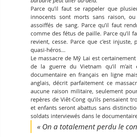
barbarie peut aller au-delà. 
Parce qu’il faut se rappeler que plusi
innocents sont morts sans raison, ou 
assoiffés de sang. Parce qu’il faut ren
comme des fétus de paille. Parce qu’il fau
revient, cesse. Parce que c’est injuste,
quasi-héros…
Le massacre de Mỹ Lai est certainement l
de la guerre du Vietnam qu’il m’ait é
documentaire en français en ligne mai
anglais, décrit parfaitement ce massac
aucune raison militaire, seulement pour
repères de Viêt-Cong qu’ils pensaient t
et enfants seront abattus sans distinctio
soldats interviewés dans le documentaire,
« On a totalement perdu le con