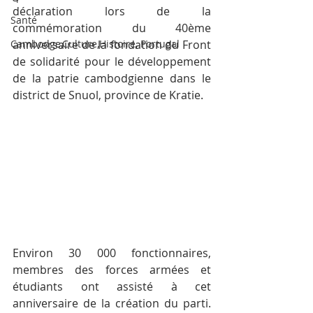
déclaration lors de la 
Santé
commémoration du 40ème 
Cambodge,Culture,Histoire, Portugal
anniversaire de la fondation du Front 
de solidarité pour le développement 
de la patrie cambodgienne dans le 
district de Snuol, province de Kratie.
Environ 30 000 fonctionnaires, 
membres des forces armées et 
étudiants ont assisté à cet 
anniversaire de la création du parti. 