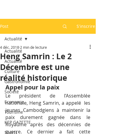
Post
S'inscrire
Actualité
4 déc. 2018
2 min de lecture
Actualité
Heng Samrin : Le 2
Actualité
Décembre est une
Culture
réalité historique
Gastronomie
Appel pour la paix
Société
Le président de l’Assemblée 
Economie
nationale, Heng Samrin, a appelé  les 
jeunes Cambodgiens à maintenir la 
Tourisme
paix durement gagnée dans le 
KEP GAZETTE
Royaume après des décennies de 
guerre. Ce dernier a fait cette 
Sports