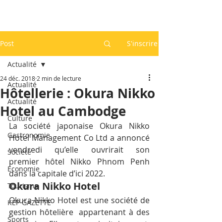
Post
S'inscrire
Actualité
24 déc. 2018
2 min de lecture
Actualité
Hôtellerie : Okura Nikko
Actualité
Hotel au Cambodge
Culture
La société japonaise Okura Nikko 
Gastronomie
Hotel Management Co Ltd a annoncé 
vendredi qu’elle ouvrirait son 
Société
premier hôtel Nikko Phnom Penh 
Economie
dans la capitale d’ici 2022.
Okura Nikko Hotel
Tourisme
Okura Nikko Hotel est une société de 
KEP GAZETTE
gestion hôtelière  appartenant à des 
Sports