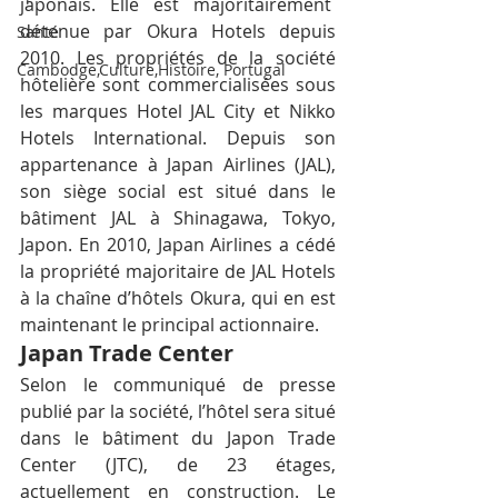
japonais. Elle est majoritairement  
détenue par Okura Hotels depuis 
Santé
2010. Les propriétés de la société 
Cambodge,Culture,Histoire, Portugal
hôtelière sont commercialisées sous 
les marques Hotel JAL City et Nikko 
Hotels International. Depuis son 
appartenance à Japan Airlines (JAL), 
son siège social est situé dans le 
bâtiment JAL à Shinagawa, Tokyo, 
Japon. En 2010, Japan Airlines a cédé 
la propriété majoritaire de JAL Hotels 
à la chaîne d’hôtels Okura, qui en est 
maintenant le principal actionnaire.
Japan Trade Center
Selon le communiqué de presse 
publié par la société, l’hôtel sera situé 
dans le bâtiment du Japon Trade 
Center (JTC), de 23 étages, 
actuellement en construction. Le 