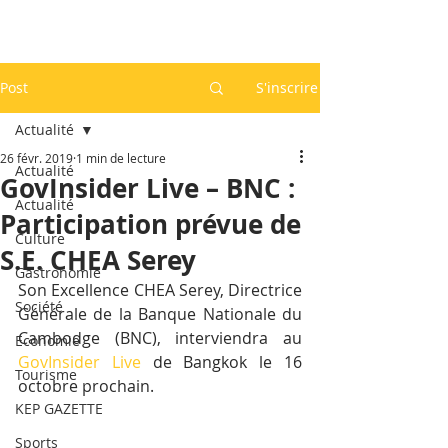
Post
S'inscrire
Actualité
26 févr. 2019
1 min de lecture
Actualité
GovInsider Live – BNC :
Actualité
Participation prévue de
Culture
S.E. CHEA Serey
Gastronomie
Son Excellence CHEA Serey, Directrice 
Société
Générale de la Banque Nationale du 
Cambodge (BNC), interviendra au 
Economie
GovInsider Live
 de Bangkok le 16 
Tourisme
octobre prochain.
KEP GAZETTE
Sports