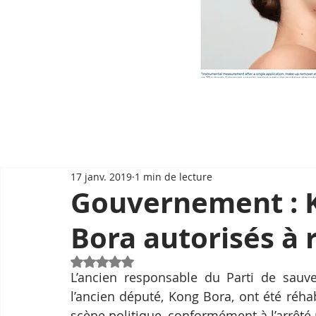
17 janv. 2019
1 min de lecture
Gouvernement : 
Bora autorisés à 
Noté NaN étoiles sur 5.
L’ancien responsable du Parti de sauv
l’ancien député, Kong Bora, ont été réhab
scène politique, conformément à l’arrêté 