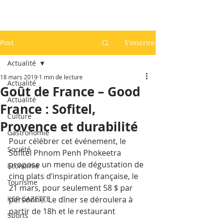
Post
S'inscrire
Actualité
18 mars 2019
1 min de lecture
Actualité
Goût de France – Good
Actualité
France : Sofitel,
Culture
Provence et durabilité
Gastronomie
Pour célébrer cet événement, le 
Société
Sofitel Phnom Penh Phokeetra 
propose un menu de dégustation de 
Economie
cinq plats d’inspiration française, le  
Tourisme
21 mars, pour seulement 58 $ par 
KEP GAZETTE
personne. Le dîner se déroulera à 
partir de 18h et le restaurant 
Sports