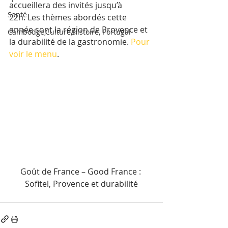
accueillera des invités jusqu’à 
Santé
22h. Les thèmes abordés cette 
année sont la région de Provence et 
Cambodge,Culture,Histoire, Portugal
la durabilité de la gastronomie. 
Pour 
voir le menu
.
Goût de France – Good France : 
Sofitel, Provence et durabilité