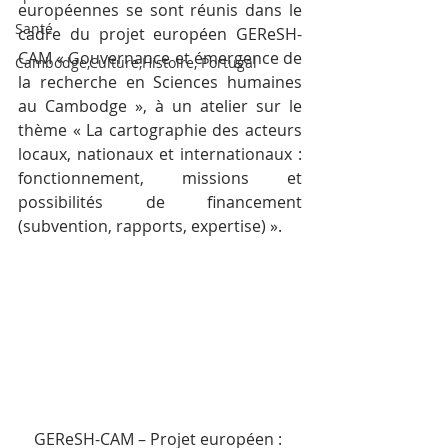
européennes se sont réunis dans le 
Santé
cadre du projet européen GEReSH-
CAM « Gouvernance et émergence de 
Cambodge,Culture,Histoire, Portugal
la recherche en Sciences humaines 
au Cambodge », à un atelier sur le 
thème « La cartographie des acteurs 
locaux, nationaux et internationaux : 
fonctionnement, missions et 
possibilités de financement 
(subvention, rapports, expertise) ».
GEReSH-CAM – Projet européen : 