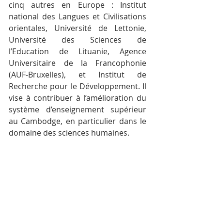
cinq autres en Europe : Institut 
national des Langues et Civilisations 
orientales, Université de Lettonie, 
Université des Sciences de 
l’Education de Lituanie, Agence 
Universitaire de la Francophonie 
(AUF-Bruxelles), et Institut de 
Recherche pour le Développement. Il 
vise à contribuer à l’amélioration du 
système d’enseignement supérieur 
au Cambodge, en particulier dans le 
domaine des sciences humaines.
Ce projet de trois ans (2016-2019) a 
deux objectifs principaux : 
Renforcement des compétences 
institutionnelles et de recherche, 
dont le résultat final sera la création 
d’un centre de recherche inter 
universitaire dédié au domaine des 