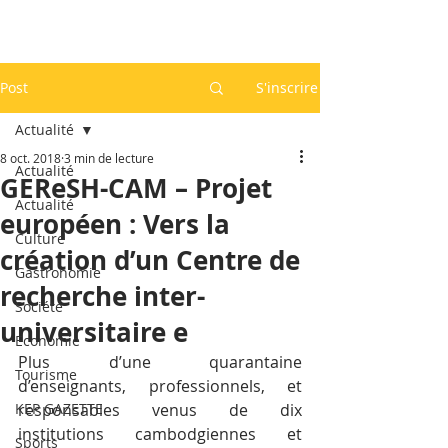
Post
S'inscrire
Actualité
8 oct. 2018
3 min de lecture
Actualité
GEReSH-CAM – Projet
Actualité
européen : Vers la
Culture
création d’un Centre de
Gastronomie
recherche inter-
Société
universitaire e
Economie
Plus d’une quarantaine 
Tourisme
d’enseignants, professionnels, et 
KEP GAZETTE
responsables venus de dix 
institutions cambodgiennes et 
Sports