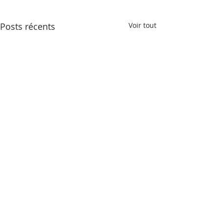
Posts récents
Voir tout
4 commentaires
0.0/5 (0)