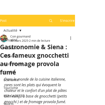
Post
S'inscrire
Actualité
Coin gourmand
Actualité
30 mars 2025
2 min de lecture
Gastronomie & Siena :
Actualité
Ces fameux gnocchetti
Culture
au fromage provola
Gastronomie
fumé
Société
Dans le monde de la cuisine italienne, 
Economie
rares sont les plats qui évoquent la 
Tourisme
chaleur et le confort d'un plat de pâtes 
KEP GAZETTE
bien conçu à base de gnocchetti (petits 
gnocchi ) et de fromage provola fumé. 
Sports