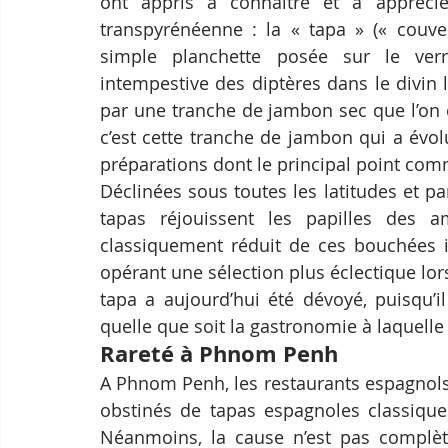
ont appris à connaître et à appréci
transpyrénéenne : la « tapa » (« couverc
simple planchette posée sur le verr
intempestive des diptères dans le divin 
par une tranche de jambon sec que l’on c
c’est cette tranche de jambon qui a évo
préparations dont le principal point comm
Déclinées sous toutes les latitudes et par 
tapas réjouissent les papilles des am
classiquement réduit de ces bouchées ib
opérant une sélection plus éclectique l
tapa a aujourd’hui été dévoyé, puisqu’il
quelle que soit la gastronomie à laquelle 
Rareté à Phnom Penh
A Phnom Penh, les restaurants espagnols b
obstinés de tapas espagnoles classique
Néanmoins, la cause n’est pas complèt