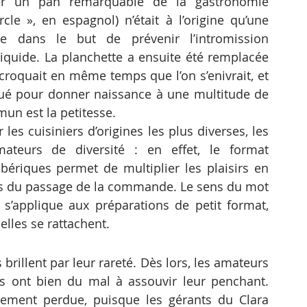
er un pan remarquable de la gastronomie 
le », en espagnol) n’était à l’origine qu’une 
e dans le but de prévenir l’intromission 
liquide. La planchette a ensuite été remplacée 
roquait en même temps que l’on s’enivrait, et 
lué pour donner naissance à une multitude de 
un est la petitesse.
les cuisiniers d’origines les plus diverses, les 
ateurs de diversité : en effet, le format 
ériques permet de multiplier les plaisirs en 
ors du passage de la commande. Le sens du mot 
 s’applique aux préparations de petit format, 
elles se rattachent.
rillent par leur rareté. Dès lors, les amateurs 
s ont bien du mal à assouvir leur penchant. 
ement perdue, puisque les gérants du Clara 