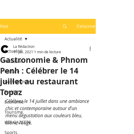
Post
S'inscrire
Actualité
La Rédaction
Actualité
11 juil. 2021
1 min de lecture
Gastronomie & Phnom
Actualité
Penh : Célébrer le 14
Culture
juillet au restaurant
Gastronomie
Topaz
Société
Célébrez le 14 juillet dans une ambiance 
Economie
chic et contemporaine autour d’un 
Tourisme
menu dégustation aux couleurs bleu, 
KEP GAZETTE
blanc, rouge. 
Sports