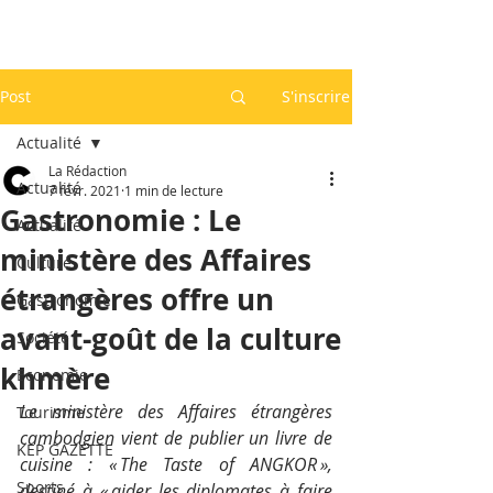
Post
S'inscrire
Actualité
La Rédaction
Actualité
7 févr. 2021
1 min de lecture
Gastronomie : Le
Actualité
ministère des Affaires
Culture
étrangères offre un
Gastronomie
avant-goût de la culture
Société
khmère
Economie
Le ministère des Affaires étrangères 
Tourisme
cambodgien vient de publier un livre de 
KEP GAZETTE
cuisine : « The Taste of ANGKOR », 
Sports
destiné à « aider les diplomates à faire 