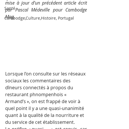
mise à jour d’un précédent article écrit 
Santé
par Pascal Médeville pour Cambodge 
Mag.
Cambodge,Culture,Histoire, Portugal
Lorsque l’on consulte sur les réseaux 
sociaux les commentaires des 
dîneurs connectés à propos du 
restaurant phnompenhois « 
Armand’s », on est frappé de voir à 
quel point il y a une quasi-unanimité 
quant à la qualité de la nourriture et 
du service de cet établissement. 
Le préfixe « quasi — » est requis, car 