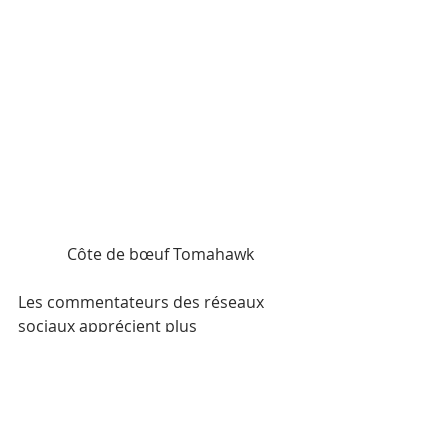
Côte de bœuf Tomahawk
Les commentateurs des réseaux 
sociaux apprécient plus 
particulièrement une autre spécialité 
de la maison : le steak flambé au 
cognac, préparé à votre table, servi 
généreusement nappé de sa sauce 
au poivre de Kampot. Mémorable !