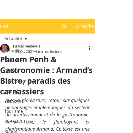
Post
S'inscrire
Actualité
Pascal Médeville
Actualité
13 déc. 2021
4 min de lecture
Phnom Penh &
Actualité
Gastronomie : Armand’s
Culture
Bistro, paradis des
Gastronomie
carnassiers
Société
Avec la réouverture, retour sur quelques 
Economie
personnages emblématiques du secteur 
Tourisme
du divertissement et de la gastronomie. 
KEP GAZETTE
Parmi eux, le flamboyant et 
charismatique Armand. Ce texte est une 
Sports