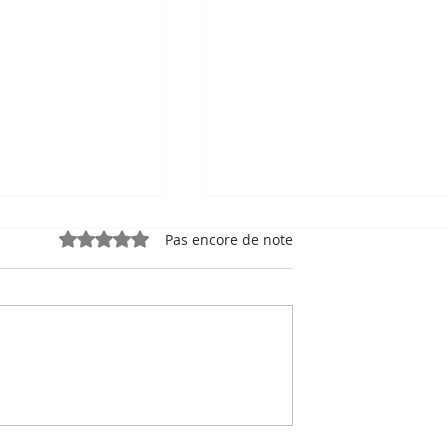
Noté 0 étoile sur 5.
Pas encore de note
e, sport-roi à
Bou Meng : le peintre qu
 Stade
a survécu en dessinant 
 de Phnom
visage de ses bourreaux