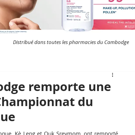
Distribué dans toutes les pharmacies du Cambodge
odge remporte une
 Championnat du
que
nque, Kè Leng et Ouk Sreymom, ont remporté 