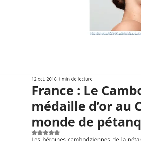
12 oct. 2018
1 min de lecture
France : Le Camb
médaille d’or au
monde de pétan
Noté NaN étoiles sur 5.
Les héroïnes cambodgiennes de la péta