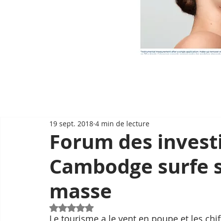
19 sept. 2018
4 min de lecture
Forum des invest
Cambodge surfe s
masse
Noté NaN étoiles sur 5.
Le tourisme a le vent en poupe et les chi