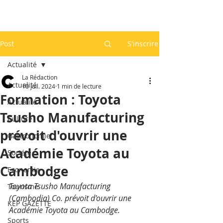
Post
S'inscrire
Actualité
La Rédaction
Actualité
10 juil. 2024
1 min de lecture
Formation : Toyota
Actualité
Tsusho Manufacturing
Culture
prévoit d'ouvrir une
Gastronomie
Académie Toyota au
Société
Cambodge
Economie
Toyota Tsusho Manufacturing 
Tourisme
(Cambodia) Co. prévoit d'ouvrir une 
KEP GAZETTE
Académie Toyota au Cambodge.
Sports