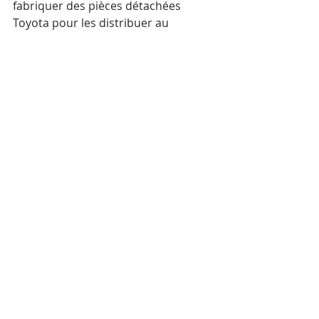
fabriquer des pièces détachées 
Toyota pour les distribuer au 
Cambodge et dans d'autres pays, 
ainsi que de nouer des partenariats 
avec des fournisseurs locaux 
d'accessoires pour Toyota.
AKP
Mots-clés :
Cambodge
Actualité
Japon
Formation
Toyota
Actualité
Posts récents
Voir tout