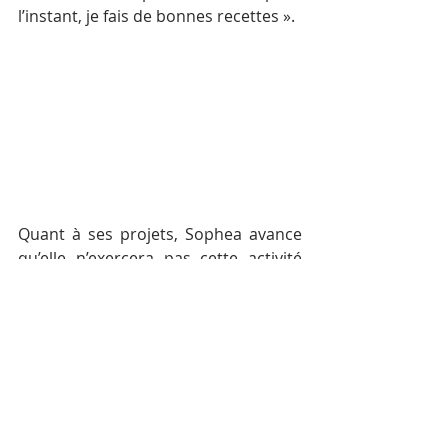
l’instant, je fais de bonnes recettes ».
Quant à ses projets, Sophea avance 
qu’elle n’exercera pas cette activité 
toute sa vie. « Pour l’instant, je fais de 
l’argent, avec une certaine liberté et, 
j’économise pour monter un autre 
business plus tard », affirme-t-elle. « 
Quel type de business ? je ne sais pas 
encore », conclut-elle avant de 
vérifier son compteur, d’encaisser et 