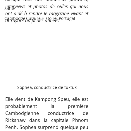
interviews et photos de celles qui nous 
Santé
ont aidé à rendre le magazine vivant et 
Cambodge,Culture,Histoire, Portugal
attrayant au fil des années.
Sophea, conductrice de tuktuk
Elle vient de Kampong Speu, elle est 
probablement la première 
Cambodgienne conductrice de 
Rickshaw dans la capitale Phnom 
Penh. Sophea surprend quelque peu 