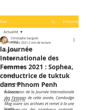
Post
S'inscrire
Actualité
Christophe Gargiulo
Actualité
7 mars 2021
2 min de lecture
la Journée
Actualité
Internationale des
Culture
Femmes 2021 : Sophea,
Gastronomie
conductrice de tuktuk
Société
dans Phnom Penh
Economie
À l'occasion de la Journée Internationale 
Tourisme
des Femmes de cette année, Cambodge 
KEP GAZETTE
Mag ouvre ses archives et remet à la une 
Sports
quelques-uns des nombreux portraits, 